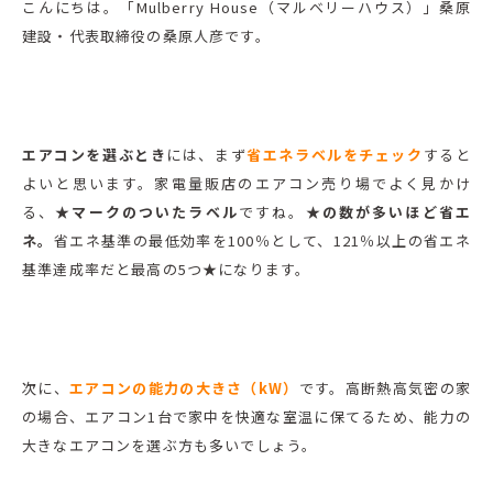
こんにちは。「Mulberry House（マルベリーハウス）」桑原
建設・代表取締役の桑原人彦です。
エアコンを選ぶとき
には、まず
省エネラベルをチェック
すると
よいと思います。家電量販店のエアコン売り場でよく見かけ
る、
★マークのついたラベル
ですね。
★の数が多いほど省エ
ネ。
省エネ基準の最低効率を100％として、121％以上の省エネ
基準達成率だと最高の5つ★になります。
次に、
エアコンの能力の大きさ（kW）
です。高断熱高気密の家
の場合、エアコン1台で家中を快適な室温に保てるため、能力の
大きなエアコンを選ぶ方も多いでしょう。