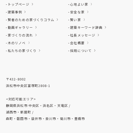
トップページ
心地よい家
建築事例
安全な家
賢者のための家づくりコラム
賢い家
動画ギャラリー
建築キーワード辞典
家づくりの流れ
社長メッセージ
木のリノベ
会社概要
私たちの家づくり
採用について
〒432-8002
浜松市中央区富塚町2808-1
<対応可能エリア>
静岡県浜松市 中央区・浜名区・天竜区 /
湖西市・新居町 /
森町・磐田市・袋井市・掛川市・菊川市・豊橋市