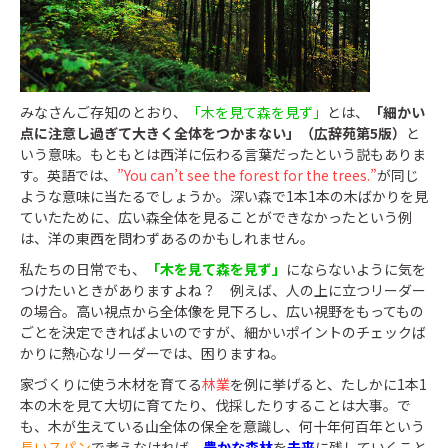
みなさんご存知のとおり、
「木を見て森を見ず」
とは、
「細かい
点に注意し過ぎて大きく全体をつかまない」（広辞苑第5版）
と
いう意味。もともとは西洋に伝わる言葉だったという説もありま
す。英語では、
”You can’t see the forest for the trees.”
が同じ
ような意味に当たるでしょうか。深い森で1本1本の木ばかりを見
ていたために、広い森全体を見ることができなかったという例
は、洋の東西を問わずあるのかもしれません。
私たちの日常でも、
「木を見て森を見ず」
にならないように気を
つけたいときがありますよね？ 例えば、人の上に立つリーダー
の場合。高い視点から全体像を見下ろし、広い視野をもってもの
ごとを決定できればよいのですが、細かいポイントのチェックば
かりに熱心なリーダーでは、困りますね。
家づくりに使う木材を育てる
林業
を例に挙げると、たしかに1本1
本の木を見て大切に育てたり、伐採したりすることは大事。で
も、木が生えている山全体の保全を意識し、何十年何百年という
長いスパン
で考えなければ、
豊かな森林
を
未来
に残していくこと