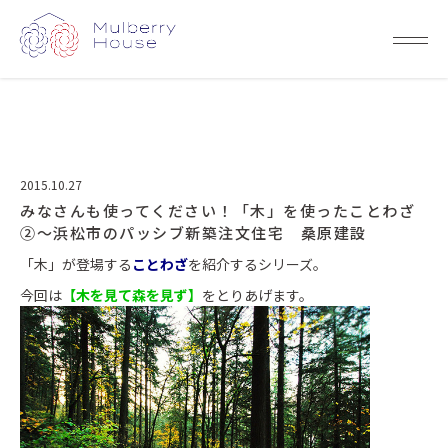
2015.10.27
みなさんも使ってください！「木」を使ったことわざ
②～浜松市のパッシブ新築注文住宅 桑原建設
「木」が登場する
ことわざ
を紹介するシリーズ。
今回は
【木を見て森を見ず】
をとりあげます。