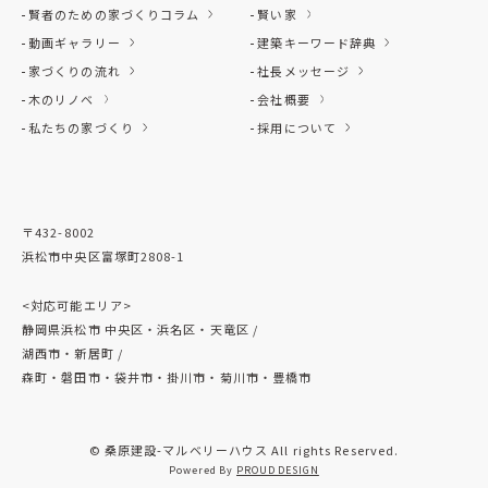
賢者のための家づくりコラム
賢い家
動画ギャラリー
建築キーワード辞典
家づくりの流れ
社長メッセージ
木のリノベ
会社概要
私たちの家づくり
採用について
〒432-8002
浜松市中央区富塚町2808-1
<対応可能エリア>
静岡県浜松市 中央区・浜名区・天竜区 /
湖西市・新居町 /
森町・磐田市・袋井市・掛川市・菊川市・豊橋市
© 桑原建設-マルベリーハウス All rights Reserved.
Powered By
PROUD DESIGN