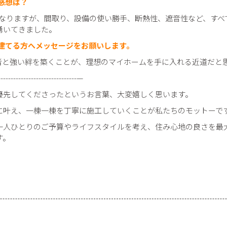
感想は？
になりますが、間取り、設備の使い勝手、断熱性、遮音性など、す
湧いてきました。
を建てる方へメッセージをお願いします。
当者と強い絆を築くことが、理想のマイホームを手に入れる近道だと
--------------------------------—
優先してくださったというお言葉、大変嬉しく思います。
に叶え、一棟一棟を丁寧に施工していくことが私たちのモットーで
一人ひとりのご予算やライフスタイルを考え、住み心地の良さを最
す。