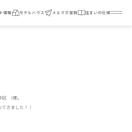
ト情報
モデルハウス
メルマガ登録
住まいの仕様
中区 I様。
ってきました！！