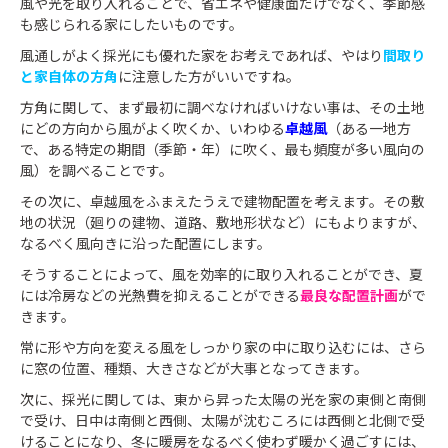
風や光を取り入れることで、省エネや健康面だけでなく、季節感
も感じられる家にしたいものです。
風通しがよく採光にも優れた家をお考えであれば、やはり
間取り
と家自体の方角
に注意した方がいいですね。
方角に関して、まず最初に調べなければいけない事は、その土地
にどの方向から風がよく吹くか、いわゆる
卓越風
（ある一地方
で、ある特定の期間（季節・年）に吹く、最も頻度が多い風向の
風）を調べることです。
その次に、卓越風をふまえたうえで建物配置を考えます。その敷
地の状況（廻りの建物、道路、敷地形状など）にもよりますが、
なるべく風向きに沿った配置にします。
そうすることによって、風を効率的に取り入れることができ、夏
には冷房などの光熱費を抑えることができる
最良な配置計画
がで
きます。
常に形や方向を変える風をしっかり家の中に取り込むには、さら
に窓の位置、種類、大きさなどが大事となってきます。
次に、採光に関しては、東から昇った太陽の光を家の東側と南側
で受け、日中は南側と西側、太陽が沈むころには西側と北側で受
けることになり、冬に暖房をなるべく使わず暖かく過ごすには、