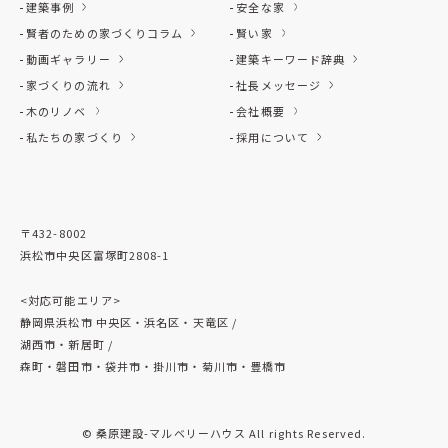
建築事例
安全な家
賢者のための家づくりコラム
賢い家
動画ギャラリー
建築キーワード辞典
家づくりの流れ
社長メッセージ
木のリノベ
会社概要
私たちの家づくり
採用について
〒432-8002
浜松市中央区富塚町2808-1
<対応可能エリア>
静岡県浜松市 中央区・浜名区・天竜区 /
湖西市・新居町 /
森町・磐田市・袋井市・掛川市・菊川市・豊橋市
© 桑原建設-マルベリーハウス All rights Reserved.