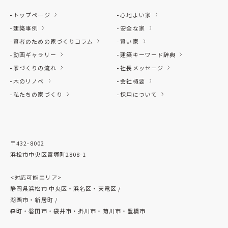
トップページ
心地よい家
建築事例
安全な家
賢者のための家づくりコラム
賢い家
動画ギャラリー
建築キーワード辞典
家づくりの流れ
社長メッセージ
木のリノベ
会社概要
私たちの家づくり
採用について
〒432-8002
浜松市中央区富塚町2808-1
<対応可能エリア>
静岡県浜松市 中央区・浜名区・天竜区 /
湖西市・新居町 /
森町・磐田市・袋井市・掛川市・菊川市・豊橋市