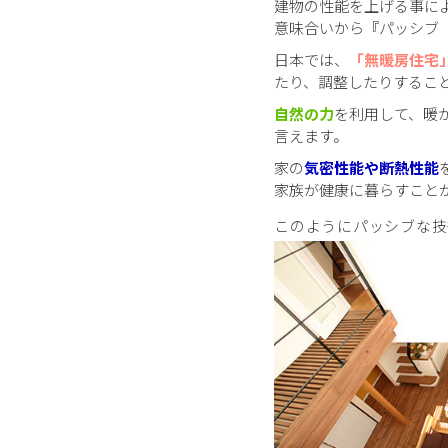
建物の性能を上げる事に
意味合いから『パッシブ（
日本では、
「無暖房住宅
たり、調整したりするこ
自然の力
を利用して、暖
言えます。
家の
気密性能や断熱性能
家族が健康に暮らすこと
このようにパッシブな技