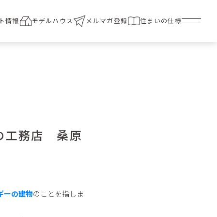
ト情報
モデルハウス
メルマガ登録
住まいの仕様
の工務店 桑原
ギーの建物
のことを指しま