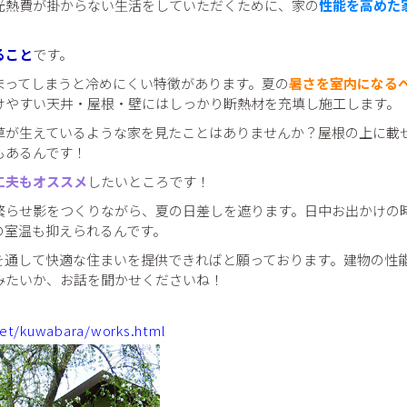
光熱費が掛からない生活をしていただくために、家の
性能を高めた
ること
です。
まってしまうと冷めにくい特徴があります。夏の
暑さを室内になる
けやすい天井・屋根・壁にはしっかり断熱材を充填し施工します。
草が生えているような家を見たことはありませんか？屋根の上に載
もあるんです！
工夫もオススメ
したいところです！
繁らせ影をつくりながら、夏の日差しを遮ります。日中お出かけの
の室温も抑えられるんです。
を通して快適な住まいを提供できればと願っております。建物の性
みたいか、お話を聞かせくださいね！
例
et/kuwabara/works.html