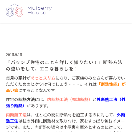
2015.9.15
「パッシブ住宅のことを詳しく知りたい！」断熱方法
の違いをして、エコな暮らしを！
毎月の
家計
が
ぐっとスリム
になり、ご家族のみなさんが喜んでい
ただくためのヒケツは何でしょう・・・。それは
「断熱性能」が
高い家
にすることなんです。
住宅の
断熱方法
には、
内断熱工法（充填断熱）
と
外断熱工法（外
張り断熱）
があります。
内断熱工法
は、柱と柱の間に断熱材を施工するのに対して、
外断
熱工法
は柱の外側に断熱材を取り付け、家をすっぽり包むイメー
ジです。また、内断熱の場合は小屋裏を室外とするのに対して、