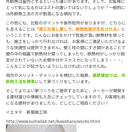
外断熱は室内とするといった違いがあります。そして、お客様に
とって気になるのはコストの違いではないでしょうか？一般的に
は外断熱工法の方が割高になる傾向です。
この他にも、比較のポイントや長所短所がありますが、どちらに
も言えることは
「施工の良し悪しで、断熱性能が左右される」
と
いうことです。どんなにお金をかけて性能が高い断熱材を使って
も、施工をしっかり行わなければ、お客様にご満足いただけるよ
うな快適性は提供できません。壁と柱の間にすき間があることで
壁の中の結露で断熱材が腐ってしまったり、断熱材がしっかり固
定がされていないため壁半分がスカスカになってしまう・・・、
こんなことが起きないようにしなければいけませんね。
両方のメリット・デメリットを検討した結果、
桑原建設では、内
断熱工法を標準
にして家づくりをしています。
そしてよりよい家づくりをご提供するために、メーカーが開発す
る建材選びの情報も入念にチェックしていますので、お客様も気
になる建材がありましたら、どしどしご相談ください！
イエタテ 新築施工例
http://www.sumailab.net/kuwabara/works.html