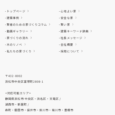
トップページ
心地よい家
建築事例
安全な家
賢者のための家づくりコラム
賢い家
動画ギャラリー
建築キーワード辞典
家づくりの流れ
社長メッセージ
木のリノベ
会社概要
私たちの家づくり
採用について
〒432-8002
浜松市中央区富塚町2808-1
<対応可能エリア>
静岡県浜松市 中央区・浜名区・天竜区 /
湖西市・新居町 /
森町・磐田市・袋井市・掛川市・菊川市・豊橋市