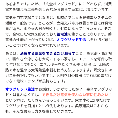
あるようです。ただ、「完全オフグリッド」にこだわらず、消費
電力を抑える工夫を楽しみながら暮らす家族は、増えています。
電気を自宅で起こすとなると、現時点では太陽光発電システムの
活用が一般的です。ところが、太陽光パネルは曇りの日には発電
量が落ち、雨や雪の日が続くと、ゼロになってしまいます。そこ
で、発電した電気を貯めておく
蓄電池
を使うことになります。蓄
電池の性能が上がっていけば、
オフグリッド生活
はそれほど難し
いことではなくなると言われています。
あとは、
消費する電気をできるだけ減らす
こと。高気密・高断熱
で、暖かさや涼しさを大切にするお家なら、エアコンを何台も取
り付けなくてもOK。エネルギーをたくさん使う給湯は、太陽の
熱で水を温める太陽熱温水器を使う方法もあります。煮炊きには
ガスを選択してもいいですし、照明をLED機器にすれば節電だけ
でなく電球・ランプが長持ちします。
オフグリッド生活
のお話は、いかがでしたか？ 完全オフグリッ
ドとは言わなくても、
できるだけ電気を使わない家に住みたい！
という方は、たくさんいらっしゃいます。家の中の1部屋だけオ
フグリッドを目指すという例もあります。桑原建設はこれから
も、そんな暮らし方を提案していきます。