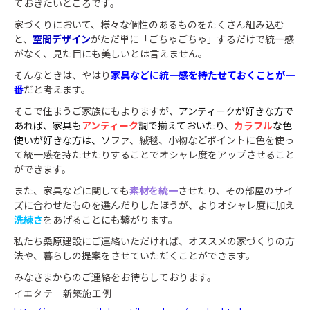
ておきたいところです。
家づくりにおいて、様々な個性のあるものをたくさん組み込む
と、
空間デザイン
がただ単に「ごちゃごちゃ」するだけで統一感
がなく、見た目にも美しいとは言えません。
そんなときは、やはり
家具などに統一感を持たせておくことが一
番
だと考えます。
そこで住まうご家族にもよりますが、
アンティークが好きな方で
あれば、家具も
アンティーク
調で揃えておいたり、
カラフル
な色
使いが好きな方は、ソ
ファ、絨毯、小物などポイントに色を使っ
て統一感を持たせたりすることでオシャレ度をアップさせること
ができます。
また、家具などに関しても
素材を統一
させたり、その部屋のサイ
ズに合わせたものを選んだりしたほうが、よりオシャレ度に加え
洗練さ
をあげることにも繋がります。
私たち桑原建設にご連絡いただければ、オススメの家づくりの方
法や、暮らしの提案をさせていただくことができます。
みなさまからのご連絡をお待ちしております。
イエタテ 新築施工例