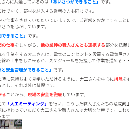
人さんに共通しているのは
「あいさつができること」
です。
だけでなく、部材を納入する業者の方も同じです。
中で仕事をさせていただいていますので、ご迷惑をおかけすること
いさつを心がけています。
明できること」
です。
門の仕事
をしながら、
他の業種の職人さんとも連携する
部分を把握
れる作業をする大工さんは、電気のコンセントを設置する電気屋さ
配線の工事をしに来るか、スケジュールを把握して作業を進める・
頓と安全管理ができること」
です。
た時に気持ちよく見学いただけるように、大工さんを中心に
掃除
を
みとし、それ以外は禁煙です。
守る
ことから、
現場の安全を徹底
しています。
えて
「大工ミーティング」
を行い、こうした職人さんたちの意識向
家に携わっていただく大工さんや職人さんは大切な財産です。これ
います。