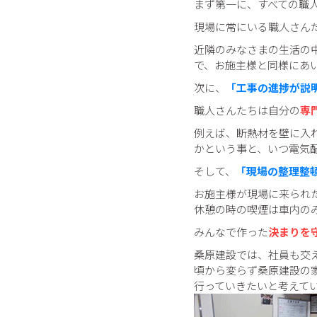
まず第一に、すべての職
現場に常にいる職人さん
近隣のみなさまの生活の
で、お施主様と同様にあ
次に、
「工事の進捗が説
職人さんたちは自分の
専
例えば、断熱材を壁に入
かという事と、いつ電気
そして、
「現場の整理整
お施主様が現場に来られ
休憩の時の喫煙は車内の
みんなで作った
決まりを
桑原建設では、社員も交
頃から変らず桑原建設の
行っていきたいと考えて