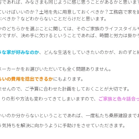
方であれば、みなさまも同じように感じ思うことがあるかと思いま
ていけばいいのか？土地を先に用意しておくべきか？工務店で家を
ぶべきか？などわからないことだらけだと思います。
かのどちらかを選ぶことに関しては、そのご家族のライフスタイル
のですが、決め手に欠けるということであれば、時間と労力は掛か
うな家が好みなのか
、どんな生活をしていきたいのかが、おのずと
メーカーかをお選びいただいても全く問題ありません。
らいの費用を捻出できるか
にもよります。
ませんので、ご予算に合わせた計画をしておくことが大切です。
くりの形や方法も変わってきてしまいますので、
ご家族と色々話合
いいのか分からないということであれば、一度私たち桑原建設まで
う気持ちを解決に向かうように手助けをさせていただきます。
例