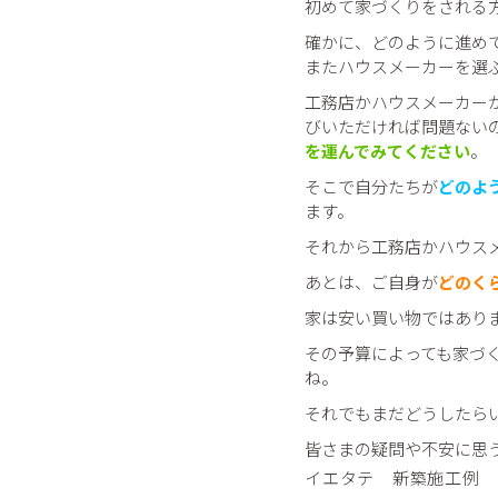
初めて家づくりをされる
確かに、どのように進め
またハウスメーカーを選
工務店かハウスメーカー
びいただければ問題ない
を運んでみてください
。
そこで自分たちが
どのよ
ます。
それから工務店かハウス
あとは、ご自身が
どのく
家は安い買い物ではあり
その予算によっても家づ
ね。
それでもまだどうしたら
皆さまの疑問や不安に思
イエタテ 新築施工