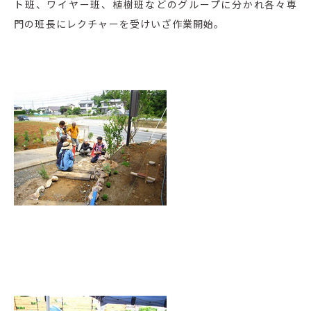
ト班、ワイヤー班、植樹班などのグループに分かれ各々専
門の班長にレクチャーを受けいざ作業開始。