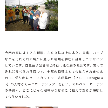
今回の庭には１２３種類、３００株以上の木々、果実、ハーブ
などをそれぞれの場所に適した種類を綿密に計算してデザイン
しています。自立循環型住宅と持続可能な庭の融合です。言って
みれば食べられる庭です。全部の種類はとても覚えきれません
ので、帰り際にパーマカルチャー庭師集団【ＰＣＴ-De
signLa
b】の大村淳くんとガーデンツアーを行い、マルベリーガーデン
の特徴や、どこにどんな樹種がなぜそこに植えてあるか説明し
てもらいました。