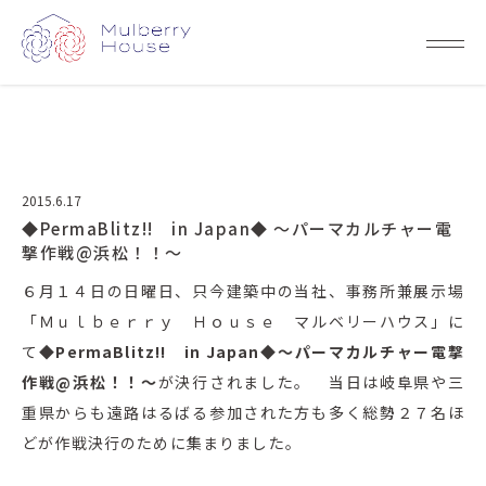
2015.6.17
◆PermaBlitz!! in Japan◆ ～パーマカルチャー電
撃作戦@浜松！！～
６月１４日の日曜日、只今建築中の当社、事務所兼展示場
「Ｍｕｌｂｅｒｒｙ Ｈｏｕｓｅ マルベリーハウス」に
て
◆PermaBlitz!! in Japan◆～パーマカルチャー電撃
作戦@浜松！！～
が決行されました。 当日は岐阜県や三
重県からも遠路はるばる参加された方も多く総勢２７名ほ
どが作戦決行のために集まりました。