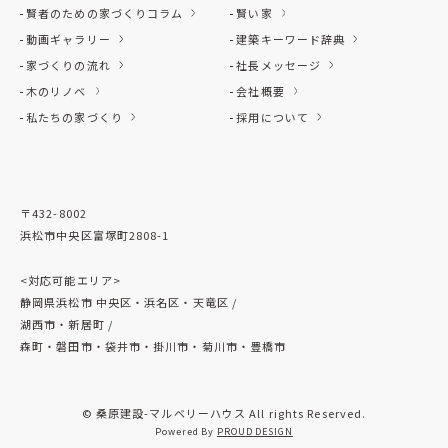
賢者のための家づくりコラム
賢い家
動画ギャラリー
建築キーワード辞典
家づくりの流れ
社長メッセージ
木のリノベ
会社概要
私たちの家づくり
採用について
〒432-8002
浜松市中央区富塚町2808-1
<対応可能エリア>
静岡県浜松市 中央区・浜名区・天竜区 /
湖西市・新居町 /
森町・磐田市・袋井市・掛川市・菊川市・豊橋市
© 桑原建設-マルベリーハウス All rights Reserved.
Powered By
PROUD DESIGN