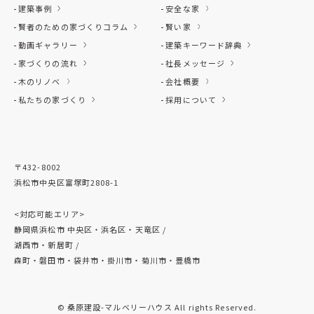
建築事例
安全な家
賢者のための家づくりコラム
賢い家
動画ギャラリー
建築キーワード辞典
家づくりの流れ
社長メッセージ
木のリノベ
会社概要
私たちの家づくり
採用について
〒432-8002
浜松市中央区富塚町2808-1
<対応可能エリア>
静岡県浜松市 中央区・浜名区・天竜区 /
湖西市・新居町 /
森町・磐田市・袋井市・掛川市・菊川市・豊橋市
© 桑原建設-マルベリーハウス All rights Reserved.