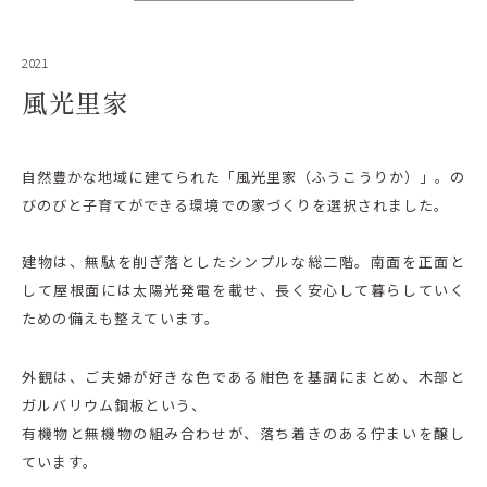
2021
風光里家
自然豊かな地域に建てられた「風光里家（ふうこうりか）」。の
びのびと子育てができる環境での家づくりを選択されました。
建物は、無駄を削ぎ落としたシンプルな総二階。南面を正面と
して屋根面には太陽光発電を載せ、長く安心して暮らしていく
ための備えも整えています。
外観は、ご夫婦が好きな色である紺色を基調にまとめ、木部と
ガルバリウム鋼板という、
有機物と無機物の組み合わせが、落ち着きのある佇まいを醸し
ています。