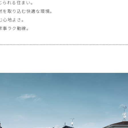
じられる住まい。
然を取り込む快適な環境。
む心地よさ。
家事ラク動線。