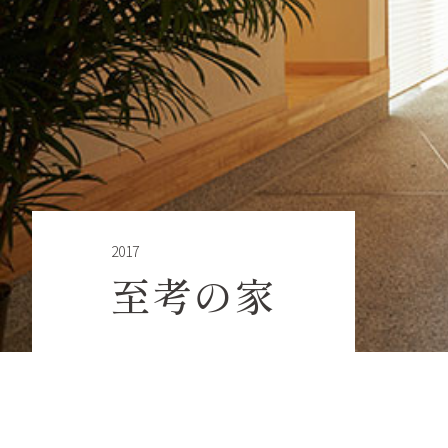
2017
至考の家