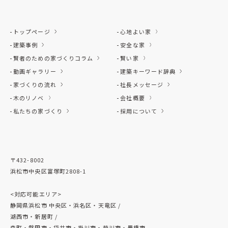
トップページ
心地よい家
建築事例
安全な家
賢者のための家づくりコラム
賢い家
動画ギャラリー
建築キーワード辞典
家づくりの流れ
社長メッセージ
木のリノベ
会社概要
私たちの家づくり
採用について
〒432-8002
浜松市中央区富塚町2808-1
<対応可能エリア>
静岡県浜松市 中央区・浜名区・天竜区 /
湖西市・新居町 /
森町・磐田市・袋井市・掛川市・菊川市・豊橋市