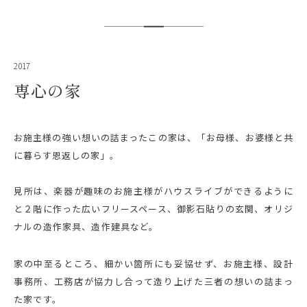
2017
専心の家
お施主様の強い想いの詰まったこの家は、「お母様、お婆様と共
に暮らす恩返しの家」。
見所は、楽器が趣味のお施主様がハウスライブができるように
と２階に作った広いフリースペース、御影石貼りの玄関、オリジ
ナルの造作家具、造作建具など。
家の中至るところ、細かい箇所にも妥協せず、お施主様、設計
事務所、工務店が協力し合って造り上げた三者の想いの詰まっ
た家です。