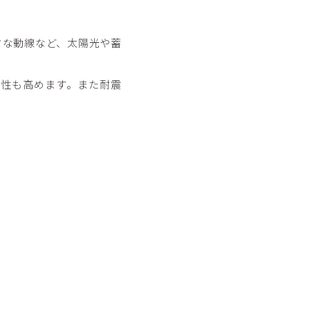
クな動線など、太陽光や蓄
性も高めます。また耐震
。