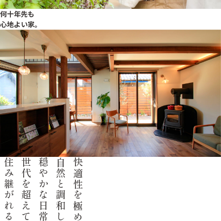
何十年先も
心地よい家。
住み継がれる家。
世代を超えて
穏やかな日常が
自然と調和した
快適性を極める。