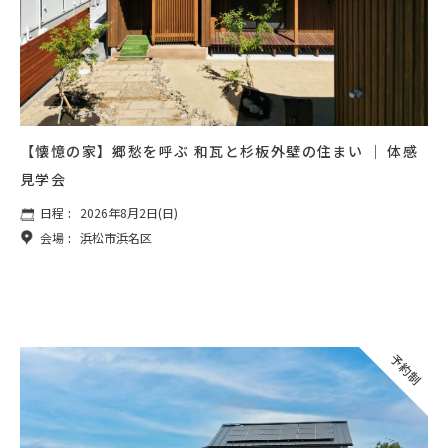
【懐憶の家】郷愁を呼ぶ 和瓦と杉板外壁の住まい ｜ 体感
見学会
日程
:
2026年8月2日(日)
会場
:
浜松市浜名区